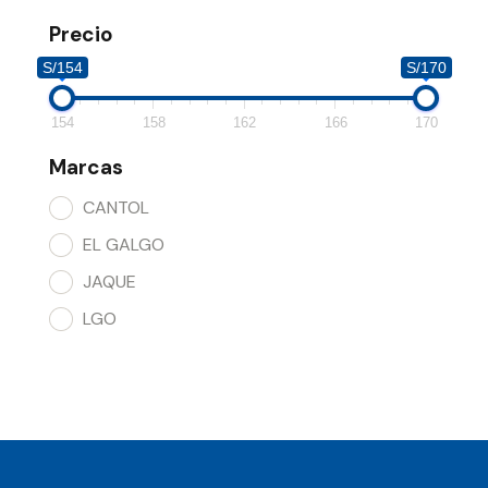
Precio
S/154
S/170
154
158
162
166
170
Marcas
CANTOL
EL GALGO
JAQUE
LGO