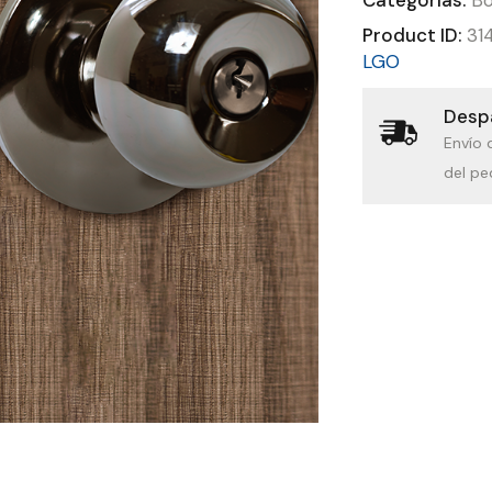
Product ID:
31
LGO
Despa
Envío 
del pe