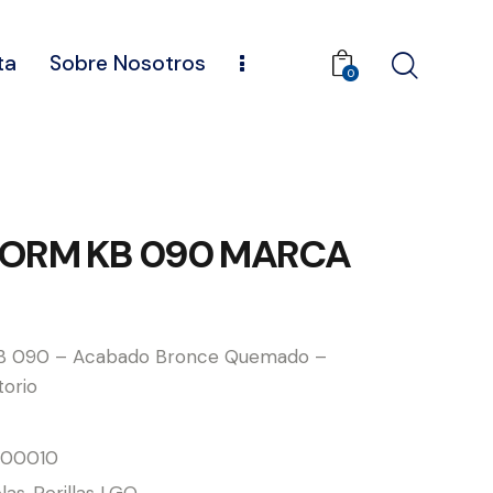
ta
Sobre Nosotros
0
DORM KB 090 MARCA
 090 – Acabado Bronce Quemado –
torio
00010
las
,
Perillas LGO