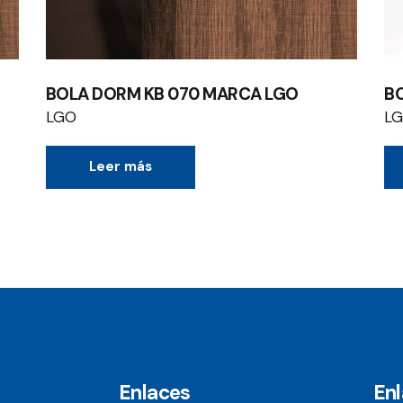
BOLA DORM KB 070 MARCA LGO
B
LGO
L
Leer más
Enlaces
En