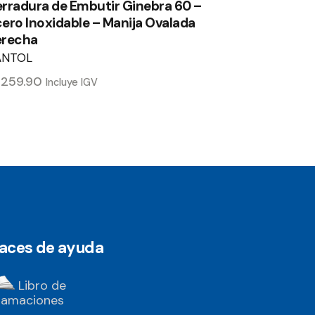
rradura de Embutir Ginebra 60 –
ero Inoxidable – Manija Ovalada
erecha
ANTOL
/
259.90
Incluye IGV
laces de ayuda
Libro de
lamaciones