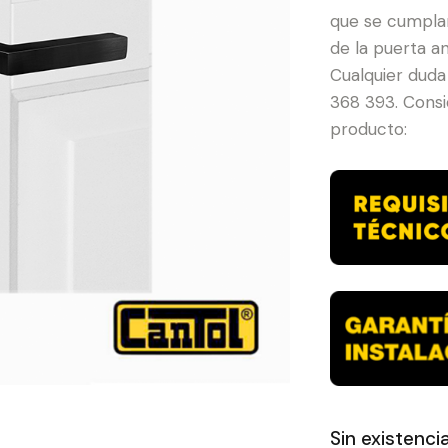
que se cumplan
de la puerta an
Cualquier duda
368 393. Consid
producto:
Sin existenci