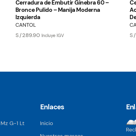
Cerradura de Embutir Ginebra 60 –
Ce
Bronce Pulido – Manija Moderna
Ac
Izquierda
D
CANTOL
C
S/
289.90
S
Incluye IGV
Enlaces
En
 Mz G-1 Lt
Inicio
Rec
Nuestras marcas