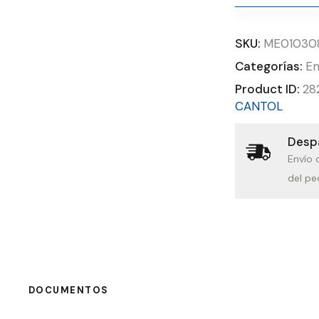
SKU:
ME01030
Categorías:
Em
Product ID:
28
CANTOL
Despa
Envío 
del pe
DOCUMENTOS