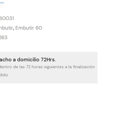
80031
butir
,
Embutir 60
263
cho a domicilio 72Hrs.
dentro de las 72 horas siguientes a la finalización
dido.