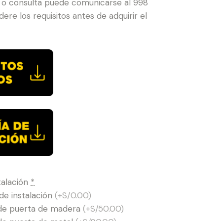
 o consulta puede comunicarse al 998
ere los requisitos antes de adquirir el
talación
*
 de instalación
(+S/0.00)
 de puerta de madera
(+S/50.00)