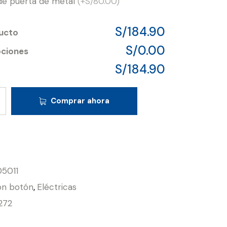
 de puerta de metal
(+S/80.00)
S/184.90
ducto
S/0.00
pciones
S/184.90
Comprar ahora
5011
n botón
,
Eléctricas
272