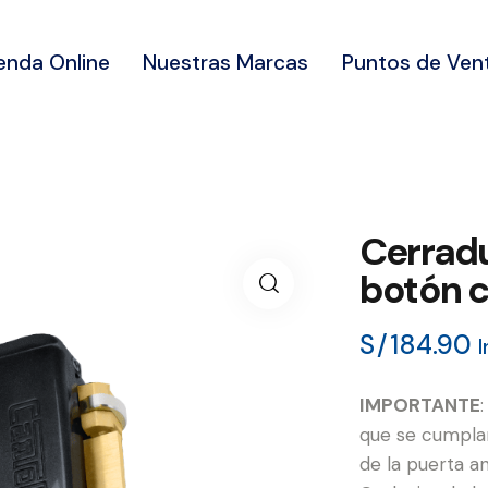
enda Online
Nuestras Marcas
Puntos de Ven
Cerradu
botón c
S/
184.90
I
IMPORTANTE
que se cumplan
de la puerta an