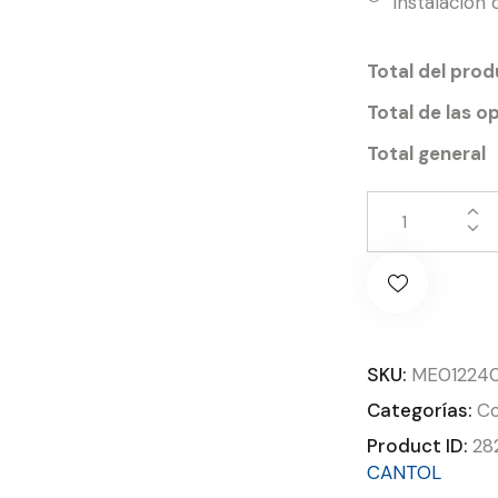
Instalación
Total del pro
Total de las o
Total general
SKU:
ME012240
Categorías:
Co
Product ID:
28
CANTOL