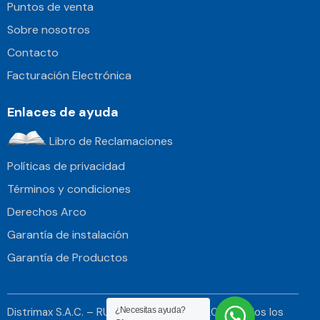
Puntos de venta
Sobre nosotros
Contacto
Facturación Electrónica
Enlaces de ayuda
Libro de Reclamaciones
Políticas de privacidad
Términos y condiciones
Derechos Arco
Garantía de instalación
Garantía de Productos
Distrimax S.A.C. – RUC 20514364665 © 2026. Todos los
¿Necesitas ayuda?