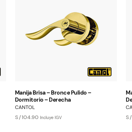
Manija Brisa – Bronce Pulido –
Ma
Dormitorio – Derecha
D
CANTOL
C
S/
104.90
S
Incluye IGV