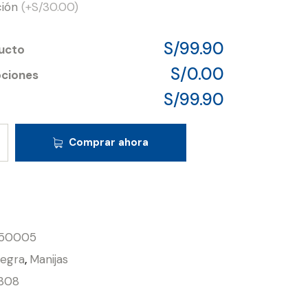
ción
(+S/30.00)
S/99.90
ducto
S/0.00
pciones
S/99.90
Comprar ahora
50005
legra
,
Manijas
308