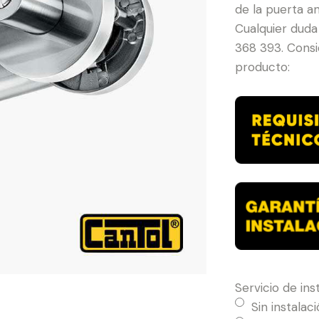
de la puerta an
Cualquier duda
368 393. Consid
producto:
Servicio de ins
Sin instalac