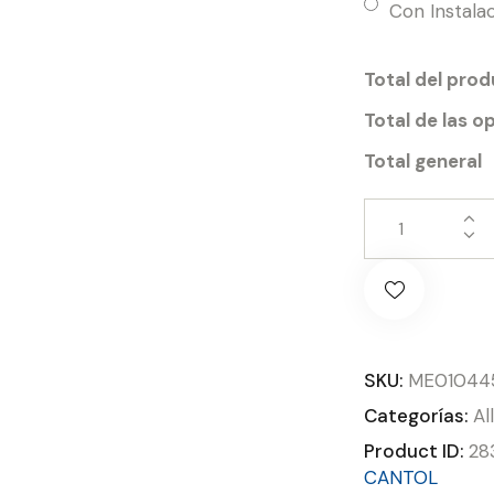
Con Instala
Total del pro
Total de las o
Total general
SKU:
ME01044
Categorías:
Al
Product ID:
28
CANTOL