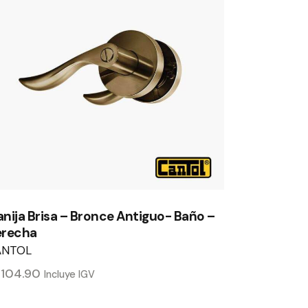
nija Brisa – Bronce Antiguo- Baño –
erecha
ANTOL
/
104.90
Incluye IGV