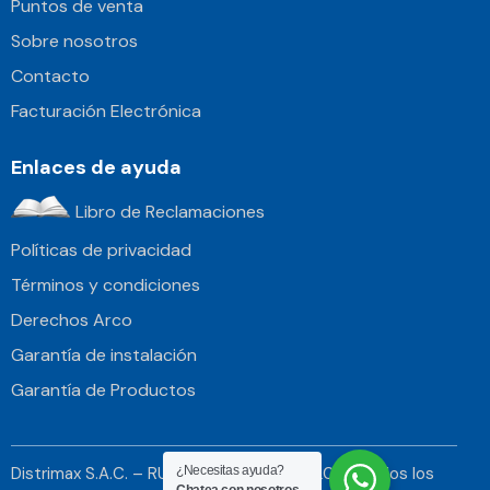
Puntos de venta
Sobre nosotros
Contacto
Facturación Electrónica
Enlaces de ayuda
Libro de Reclamaciones
Políticas de privacidad
Términos y condiciones
Derechos Arco
Garantía de instalación
Garantía de Productos
Distrimax S.A.C. – RUC 20514364665 © 2026. Todos los
¿Necesitas ayuda?