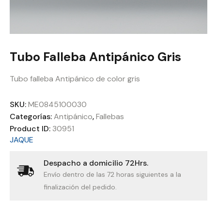
Tubo Falleba Antipánico Gris
Tubo falleba Antipánico de color gris
SKU:
ME0845100030
Categorías:
Antipánico
,
Fallebas
Product ID:
30951
JAQUE
Despacho a domicilio 72Hrs.
Envío dentro de las 72 horas siguientes a la
finalización del pedido.