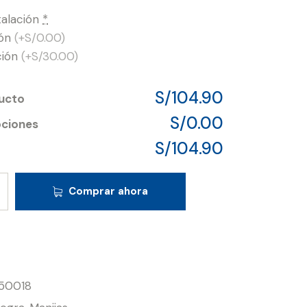
talación
*
ión
(+S/0.00)
ción
(+S/30.00)
S/104.90
ducto
S/0.00
pciones
S/104.90
Comprar ahora
50018