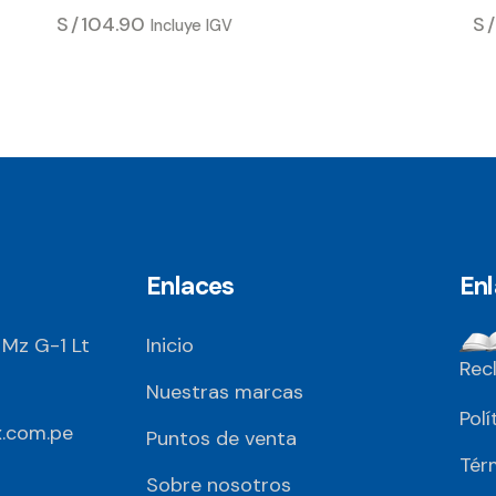
S/
104.90
S
Incluye IGV
Enlaces
En
 Mz G-1 Lt
Inicio
Rec
Nuestras marcas
Polí
.com.pe
Puntos de venta
Tér
Sobre nosotros