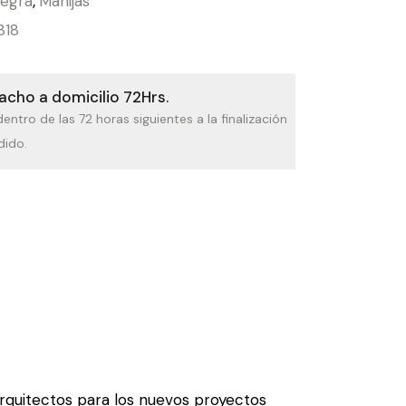
legra
,
Manijas
318
cho a domicilio 72Hrs.
dentro de las 72 horas siguientes a la finalización
dido.
arquitectos para los nuevos proyectos