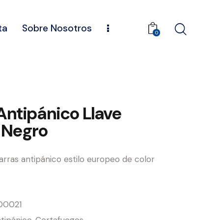
ta
Sobre Nosotros
0
Antipánico Llave
Negro
rras antipánico estilo europeo de color
00021
tipánico
,
Cortafuegos