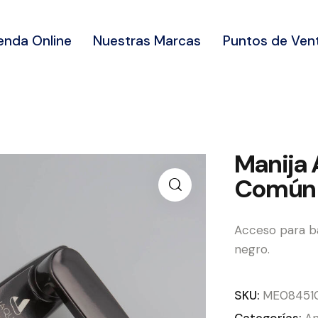
enda Online
Nuestras Marcas
Puntos de Ven
Manija 
Común 
Acceso para ba
negro.
SKU:
ME08451
Categorías:
An