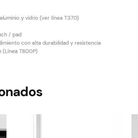
luminio y vidrio (ver línea T370)
uch / pad
imiento con alta durabilidad y resistencia
n (Línea T800P)
ionados