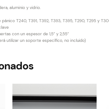
a, aluminio y vidrio.
e pánico T240, T391, T392, T393, T395, T290, T295 y T30
clave
rtas con un espesor de 1,5″ y 2,55″
á utilizar un soporte específico, no incluido)
ionados