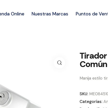
enda Online
Nuestras Marcas
Puntos de Ven
Tirador
Común 
Manija estilo ti
SKU:
ME08451
Categorías:
An